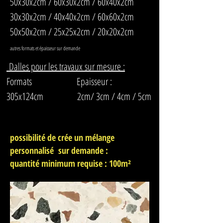
50x30x2cm / 60x30x2cm / 60x40x2cm
30x30x2cm / 40x40x2cm / 60x60x2cm
50x50x2cm / 25x25x2cm / 20x20x2cm
autres formats et épaisseur sur demande
Dalles pour les travaux sur mesure :
Formats Epaisseur :
305x124cm 2cm/ 3cm / 4cm / 5cm
possibilité de crée un mélange
personnalisé sur demande :
quantité minimum requise : 100m²